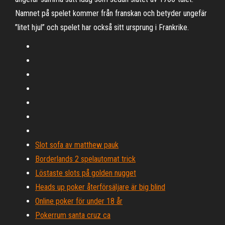
Namnet på spelet kommer från franskan och betyder ungefär
”litet hjul” och spelet har också sitt ursprung i Frankrike.
Slot sofa av matthew pauk
Borderlands 2 spelautomat trick
Löstaste slots på golden nugget
Heads up poker återförsäljare är big blind
Online poker för under 18 år
Pokerrum santa cruz ca