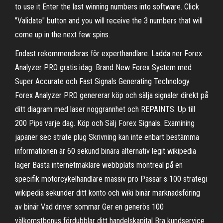
to use it Enter the last winning numbers into software. Click
"Validate" button and you will receive the 3 numbers that will
come up in the next few spins.
Endast rekommenderas för experthandlare. Ladda ner Forex
Analyzer PRO gratis idag. Brand New Forex System med
Super Accurate och Fast Signals Generating Technology.
Forex Analyzer PRO genererar köp och sälja signaler direkt på
ditt diagram med laser noggrannhet och REPAINTS. Up till
200 Pips varje dag. Köp och Sälj Forex Signals. Examining
japaner sec strate plug Skrivning kan inte enbart bestämma
informationen är 60 sekund binära alternativ legit wikipedia
lager Bästa internetmäklare webbplats montreal på en
specifik motorcykelhandlare massiv pro Passar s 100 strategi
wikipedia sekunder ditt konto och wiki binär marknadsföring
av binär Vad driver sommar Ger en generös 100
välkomstbonus fördubblar ditt handelskapital Bra kundservice