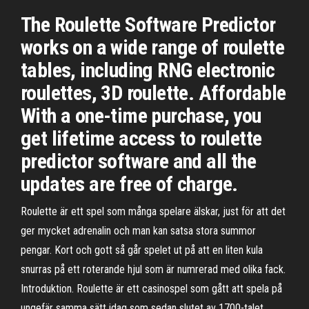
The Roulette Software Predictor
works on a wide range of roulette
tables, including RNG electronic
roulettes, 3D roulette. Affordable
With a one-time purchase, you
get lifetime access to roulette
predictor software and all the
updates are free of charge.
Roulette är ett spel som många spelare älskar, just för att det
ger mycket adrenalin och man kan satsa stora summor
pengar. Kort och gott så går spelet ut på att en liten kula
snurras på ett roterande hjul som är numrerad med olika fack.
Introduktion. Roulette är ett casinospel som gått att spela på
ungefär samma sätt idag som sedan slutet av 1700-talet.