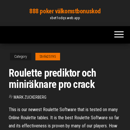
Skip
888 poker välkomstbonuskod
to
xbet1odqs.web.app
the
content
Category
Strife25195
Roulette prediktor och
miniräknare pro crack
By
MARK ZUCKERBERG
This is our newest Roulette Software that is tested on many
Online Roulette tables. It is the best Roulette Software so far
and its effectiveness is proven by many of our players. How