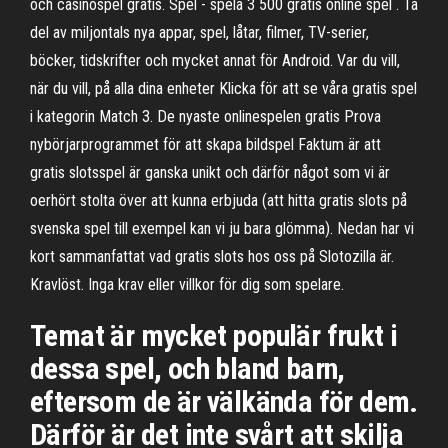
och casinospel gratis. Spel - spela 3 500 gratis online spel . Ta
del av miljontals nya appar, spel, låtar, filmer, TV-serier,
böcker, tidskrifter och mycket annat för Android. Var du vill,
när du vill, på alla dina enheter Klicka för att se våra gratis spel
i kategorin Match 3. De nyaste onlinespelen gratis Prova
nybörjarprogrammet för att skapa bildspel Faktum är att
gratis slotsspel är ganska unikt och därför något som vi är
oerhört stolta över att kunna erbjuda (att hitta gratis slots på
svenska spel till exempel kan vi ju bara glömma). Nedan har vi
kort sammanfattat vad gratis slots hos oss på Slotozilla är.
Kravlöst. Inga krav eller villkor för dig som spelare.
Temat är mycket populär frukt i
dessa spel, och bland barn,
eftersom de är välkända för dem.
Därför är det inte svårt att skilja