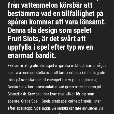
från vattenmelon körsbär att
bestämma vad en tillfällighet på
spåren kommer att vara lönsamt.
Denna slå design som spelet
Fruit Slots, är det svårt att
uppfylla i spel efter typ av en
enarmad bandit.
Faktum är att gratis slotsspel är ganska unikt och därför något
som vi är oerhört stolta över att kunna erbjuda (att hitta gratis
slots på svenska spel till exempel kan vi ju bara glömma).
Nedan har vi kort sammanfattat vad gratis slots hos oss på
Slotozilla är. Kravlöst. Inga krav eller villkor för dig som
spelare. Gratis Spel - Spela gratisspel online på spela . uter
efter spelstopp. Spel lagda via ombud kan inte annulleras via