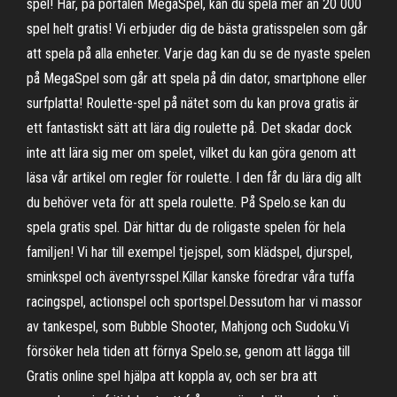
spel! Här, på portalen MegaSpel, kan du spela mer än 20 000
spel helt gratis! Vi erbjuder dig de bästa gratisspelen som går
att spela på alla enheter. Varje dag kan du se de nyaste spelen
på MegaSpel som går att spela på din dator, smartphone eller
surfplatta! Roulette-spel på nätet som du kan prova gratis är
ett fantastiskt sätt att lära dig roulette på. Det skadar dock
inte att lära sig mer om spelet, vilket du kan göra genom att
läsa vår artikel om regler för roulette. I den får du lära dig allt
du behöver veta för att spela roulette. På Spelo.se kan du
spela gratis spel. Där hittar du de roligaste spelen för hela
familjen! Vi har till exempel tjejspel, som klädspel, djurspel,
sminkspel och äventyrsspel.Killar kanske föredrar våra tuffa
racingspel, actionspel och sportspel.Dessutom har vi massor
av tankespel, som Bubble Shooter, Mahjong och Sudoku.Vi
försöker hela tiden att förnya Spelo.se, genom att lägga till
Gratis online spel hjälpa att koppla av, och ser bra att