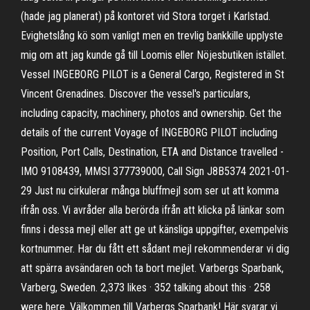
(hade jag planerat) på kontoret vid Stora torget i Karlstad.
Evighetslång kö som vanligt men en trevlig bankkille upplyste
mig om att jag kunde gå till Loomis eller Nöjesbutiken istället.
Vessel INGEBORG PILOT is a General Cargo, Registered in St
Vincent Grenadines. Discover the vessel's particulars,
including capacity, machinery, photos and ownership. Get the
details of the current Voyage of INGEBORG PILOT including
Position, Port Calls, Destination, ETA and Distance travelled -
IMO 9108439, MMSI 377739000, Call Sign J8B5374 2021-01-
29 Just nu cirkulerar många bluffmejl som ser ut att komma
ifrån oss. Vi avråder alla berörda ifrån att klicka på länkar som
finns i dessa mejl eller att ge ut känsliga uppgifter, exempelvis
kortnummer. Har du fått ett sådant mejl rekommenderar vi dig
att spärra avsändaren och ta bort mejlet. Varbergs Sparbank,
Varberg, Sweden. 2,373 likes · 352 talking about this · 258
were here. Välkommen till Varbergs Sparbank! Här svarar vi