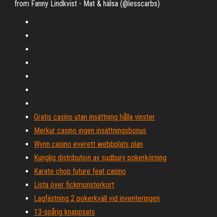
from Fanny Lindkvist - Mat & hälsa (@lesscarbs)
Gratis casino utan insättning hålla vinster
Merkur casino ingen insättningsbonus
Wynn casino everett webbplats plan
Kunglig distribution av sudbury pokerkörning
Karate chop future feat casino
Lista över fickmonsterkort
Lagfästning 2 pokerkväll vid inventeringen
13-spårig knappsats