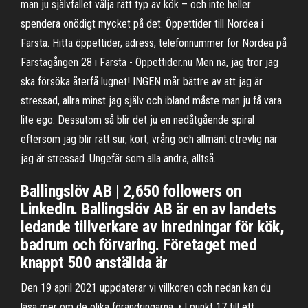
man ju självfallet välja rätt typ av kök – och inte heller
spendera onödigt mycket på det. Öppettider till Nordea i
Farsta. Hitta öppettider, adress, telefonnummer för Nordea på
Farstagången 28 i Farsta - Öppettider.nu Men nä, jag tror jag
ska försöka återfå lugnet! INGEN mår bättre av att jag är
stressad, allra minst jag själv och ibland måste man ju få vara
lite ego. Dessutom så blir det ju en nedåtgående spiral
eftersom jag blir rätt sur, kort, vrång och allmänt otrevlig när
jag är stressad. Ungefär som alla andra, alltså.
Ballingslöv AB | 2,650 followers on
LinkedIn. Ballingslöv AB är en av landets
ledande tillverkare av inredningar för kök,
badrum och förvaring. Företaget med
knappt 500 anställda är
Den 19 april 2021 uppdaterar vi villkoren och nedan kan du
läsa mer om de olika förändringarna. • I punkt 17 till ett