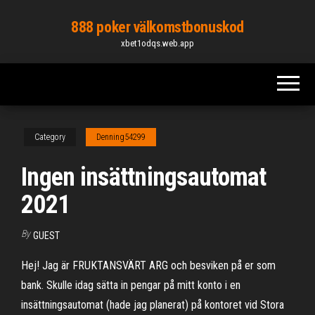
Skip
888 poker välkomstbonuskod
to
xbet1odqs.web.app
the
content
Category
Denning54299
Ingen insättningsautomat
2021
By
GUEST
Hej! Jag är FRUKTANSVÄRT ARG och besviken på er som
bank. Skulle idag sätta in pengar på mitt konto i en
insättningsautomat (hade jag planerat) på kontoret vid Stora