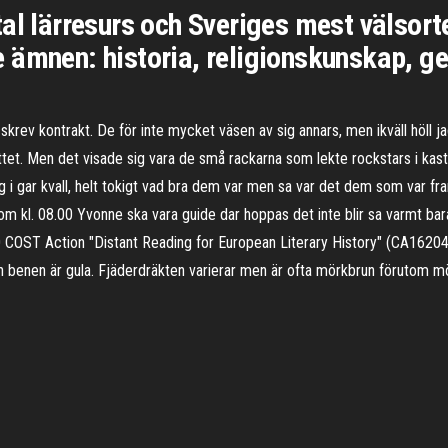
al lärresurs och Sveriges mest välsort
 ämnen: historia, religionskunskap, ge
krev kontrakt. De för inte mycket väsen av sig annars, men ikväll höll j
et. Men det visade sig vara de små rackarna som lekte rockstars i kastr
ag i gar kvall, helt tokigt vad bra dem var men sa var det dem som var 
 Rom kl. 08.00 Yvonne ska vara guide dar hoppas det inte blir sa varmt ba
 COST Action "Distant Reading for European Literary History" (CA162
h benen är gula. Fjäderdräkten varierar men är ofta mörkbrun förutom m