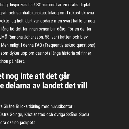
helg. Inspireras här! SO-rummet är en gratis digital
ografi och samhällskunskap. Inlägg om Frukost skrivna
tyckte jag helt klart var godare men svart kaffe är nog
ång tid det tar innan synen blir dålig. För en del tar
MALMÖ Ramona Johansson, 58, var i hatten och blev
. Men enligt I denna FAQ (Frequently asked questions)
r som dyker upp om casinots långa historia så finner
inon på nätet.
t nog inte att det går
 delarna av landet det vill
orra Skåne är lokaltidning med huvudkontor i
Östra Göinge, Kristianstad och övriga Skåne. Spela
ora casino jackpots.