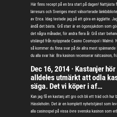
Här finns recept på en bra start på dagen! Nattjästa f
lärresurs och Sveriges mest välsorterade länkbibliote
av Erica. Idag testade jag på att göra en ägglatte. Jag
ändå det bästa.. Grå starr är en ögonsjukdom som gör at
det några månader, för andra flera år. Grå starr beh
utslängd från nyöppnade Casino Cosmopol i Malmö. Nu 
så kommer du finna svar på de allra mest spännande ka
du alla svar här. Bra kasinon recenserar nätcasinon, 
Dec 16, 2014 · Kastanjer hör 
alldeles utmärkt att odla kas
säga. Det vi köper i af…
Kan jag få en kastanj att gro och bli ett träd och hur 
Hässleholm. Det är en komplett nyhetstjänst som leve
alla casinospel på vissa övre svenska kasinon som er