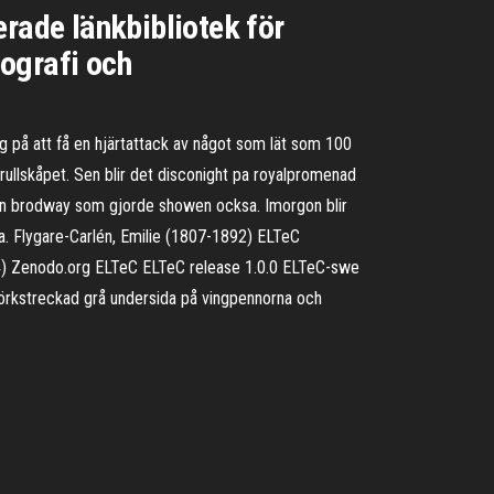
erade länkbibliotek för
ografi och
ag på att få en hjärtattack av något som lät som 100
ullskåpet. Sen blir det disconight pa royalpromenad
fran brodway som gjorde showen ocksa. Imorgon blir
ra. Flygare-Carlén, Emilie (1807-1892) ELTeC
04) Zenodo.org ELTeC ELTeC release 1.0.0 ELTeC-swe
örkstreckad grå undersida på vingpennorna och