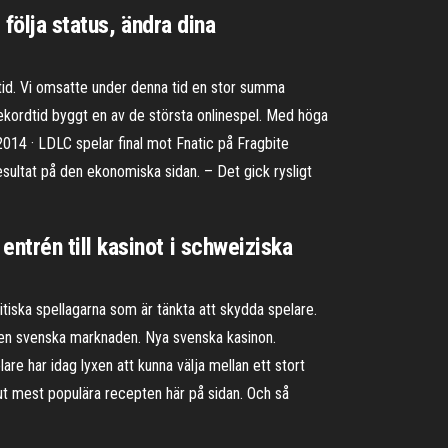
 följa status, ändra dina
 tid. Vi omsatte under denna tid en stor summa
kordtid byggt en av de största onlinespel. Med höga
 2014 · LDLC spelar final mot Fnatic på Fragbite
esultat på den ekonomiska sidan. – Det gick rysligt
ntrén till kasinot i schweiziska
tiska spellagarna som är tänkta att skydda spelare.
å den svenska marknaden. Nya svenska kasinon.
re har idag lyxen att kunna välja mellan ett stort
lut mest populära recepten här på sidan. Och så