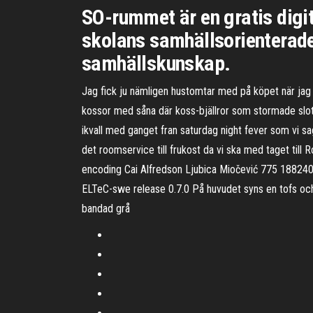
SO-rummet är en gratis digit
skolans samhällsorienterade
samhällskunskap.
Jag fick ju nämligen hustomtar med på köpet när jag s
kossor med såna där koss-bjällror som stormade slott
ikvall med ganget fran saturdag night fever som vi s
det roomservice till frukost da vi ska med taget till
encoding Cai Alfredson Ljubica Miočević 775 188240
ELTeC-swe release 0.7.0 På huvudet syns en tofs oc
bandad grå