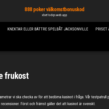
888 poker välkomstbonuskod
xbet1odqs.web.app
KNEKTAR ELLER BÄTTRE SPELBÅT JACKSONVILLE
PRISET 
e frukost
 parametrar vi ska checka av för att bedöma kasinot i fråga. Vår testpatr
a recensioner. Först och främst gäller det att kasinot är svenskt.