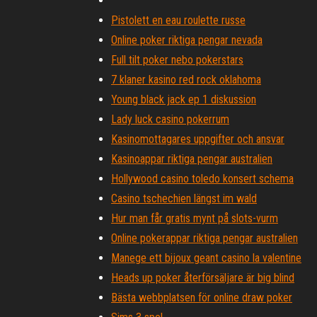
Pistolett en eau roulette russe
Online poker riktiga pengar nevada
Full tilt poker nebo pokerstars
7 klaner kasino red rock oklahoma
Young black jack ep 1 diskussion
Lady luck casino pokerrum
Kasinomottagares uppgifter och ansvar
Kasinoappar riktiga pengar australien
Hollywood casino toledo konsert schema
Casino tschechien längst im wald
Hur man får gratis mynt på slots-vurm
Online pokerappar riktiga pengar australien
Manege ett bijoux geant casino la valentine
Heads up poker återförsäljare är big blind
Bästa webbplatsen för online draw poker